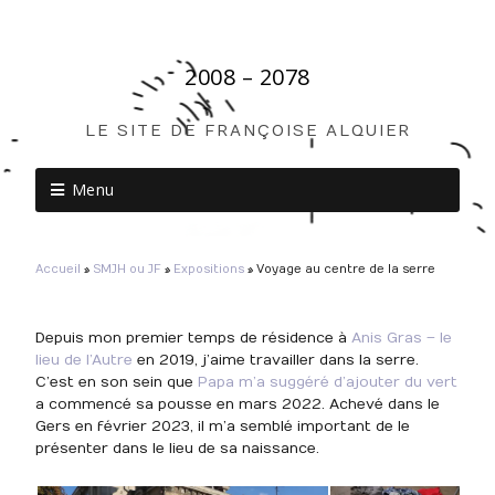
2008 – 2078
LE SITE DE FRANÇOISE ALQUIER
Menu
Accueil
»
SMJH ou JF
»
Expositions
»
Voyage au centre de la serre
Depuis mon premier temps de résidence à
Anis Gras – le
lieu de l’Autre
en 2019, j’aime travailler dans la serre.
C’est en son sein que
Papa m’a suggéré d’ajouter du vert
a commencé sa pousse en mars 2022. Achevé dans le
Gers en février 2023, il m’a semblé important de le
présenter dans le lieu de sa naissance.