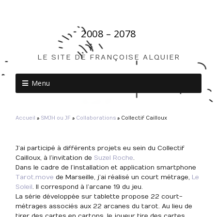
2008 – 2078
LE SITE DE FRANÇOISE ALQUIER
Menu
Accueil
»
SMJH ou JF
»
Collaborations
»
Collectif Cailloux
J’ai participé à différents projets eu sein du Collectif
Cailloux, à l’invitation de
Suzel Roche
.
Dans le cadre de l’installation et application smartphone
Tarot.move
de Marseille, j’ai réalisé un court métrage,
Le
Soleil
. Il correspond à l’arcane 19 du jeu.
La série développée sur tablette propose 22 court-
métrages associés aux 22 arcanes du tarot. Au lieu de
tirer des cartes en cartons, le joueur tire des cartes