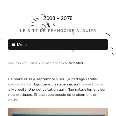
2008 – 2078
LE SITE DE FRANÇOISE ALQUIER
Menu
Accueil
»
SMJH ou JF
»
Collaborations
»
Aude Medori
De mars 2019 à septembre 2020, je partage l’atelier
d’
Aude Medori
, bijoutière plasticienne, au
Couvent Levat
,
à Marseille. Une cohabitation qui influe naturellement sur
nos pratiques. Et quelques essais de croisement en
cours…