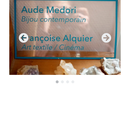
•
•
•
•