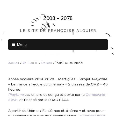
2008 – 2078
LE SITE DE FRANÇOISE ALQUIER
Menu
Accueil
»
SMJH ou JF
»
Ateliers
»
École Louise Michel
Année scolaire 2019-2020 – Martigues – Projet
Playtime
« L’enfance à l’école du cinéma » – 2 classes de CM2 – 40
heures
Playtime
est un projet conçu et porté par la
Compagnie
d’Avril
et financé par la DRAC PACA.
A partir du thème « Fantômes et cinéma » et avec pour